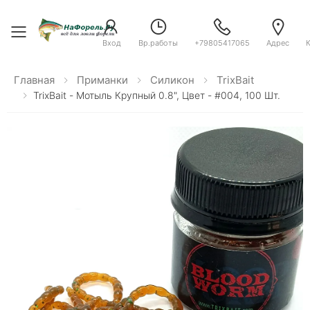
Toggle menu
Вход
Вр.работы
+79805417065
Адрес
Главная
Приманки
Силикон
TrixBait
TrixBait - Мотыль Крупный 0.8", Цвет - #004, 100 Шт.