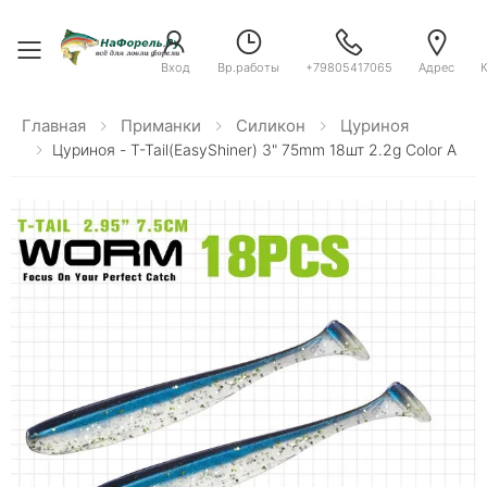
Toggle menu
Вход
Вр.работы
+79805417065
Адрес
Главная
Приманки
Силикон
Цуриноя
Цуриноя - T-Tail(EasyShiner) 3" 75mm 18шт 2.2g Color A