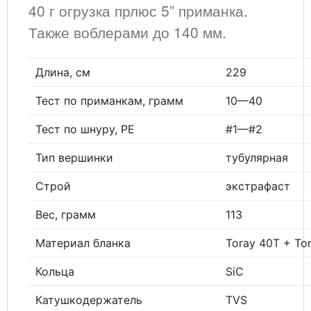
40 г огрузка прлюс 5” приманка.
Также воблерами до 140 мм.
Длина, см
229
Тест по приманкам, грамм
10—40
Тест по шнуру, РЕ
#1—#2
Тип вершинки
тубулярная
Строй
экстрафаст
Вес, грамм
113
Материал бланка
Toray 40T + To
Кольца
SiC
Катушкодержатель
TVS