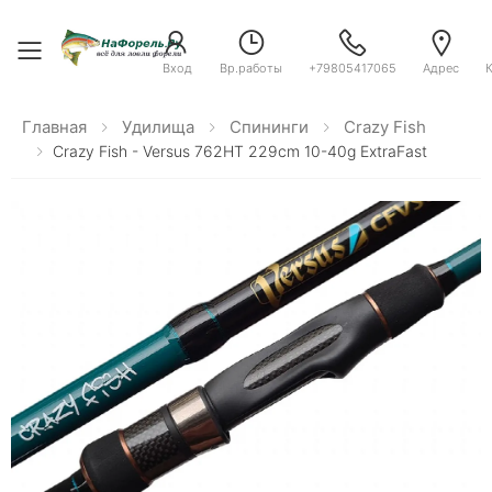
Toggle menu
Вход
Вр.работы
+79805417065
Адрес
Главная
Удилища
Спининги
Crazy Fish
Crazy Fish - Versus 762HT 229cm 10-40g ExtraFast