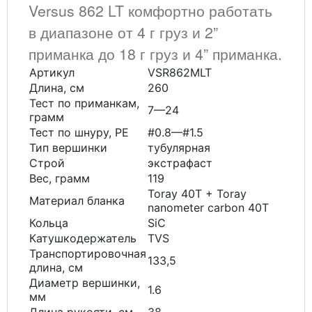
Versus 862 LT комфортно работать
в диапазоне от 4 г груз и 2”
приманка до 18 г груз и 4” приманка.
Артикул
VSR862MLT
Длина, см
260
Тест по приманкам,
7—24
грамм
Тест по шнуру, РЕ
#0.8—#1.5
Тип вершинки
тубулярная
Строй
экстрафаст
Вес, грамм
119
Toray 40T + Toray
Материал бланка
nanometer carbon 40T
Кольца
SiC
Катушкодержатель
TVS
Транспортировочная
133,5
длина, см
Диаметр вершинки,
1.6
мм