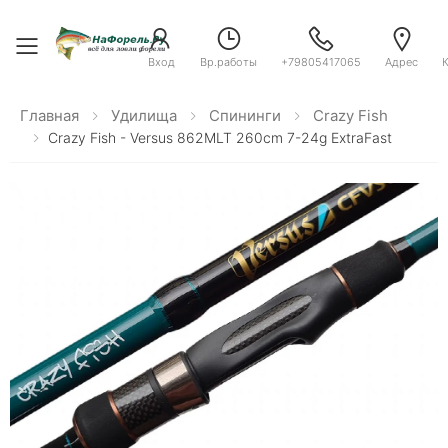
Toggle menu
Вход
Вр.работы
+79805417065
Адрес
Главная
Удилища
Спининги
Crazy Fish
Crazy Fish - Versus 862MLT 260cm 7-24g ExtraFast