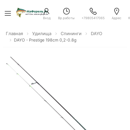
Toggle menu
Вход
Вр.работы
+79805417065
Адрес
Главная
Удилища
Спининги
DAYO
DAYO - Prestige 198cm 0,2-0.8g