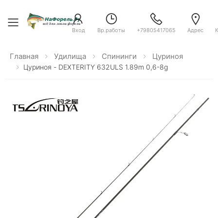
Toggle menu
Вход
Вр.работы
+79805417065
Адрес
Главная
Удилища
Спининги
Цуриноя
Цуриноя - DEXTERITY 632ULS 1.89m 0,6-8g