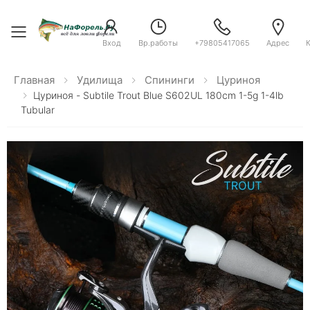
Toggle menu
Вход
Вр.работы
+79805417065
Адрес
Главная
Удилища
Спининги
Цуриноя
Цуриноя - Subtile Trout Blue S602UL 180cm 1-5g 1-4lb
Tubular