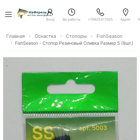
Toggle menu
Вход
Вр.работы
+79805417065
Адрес
Главная
Оснастка
Стопоры
FishSeason
FishSeason - Стопор Резиновый Оливка Размер S (9шт.)