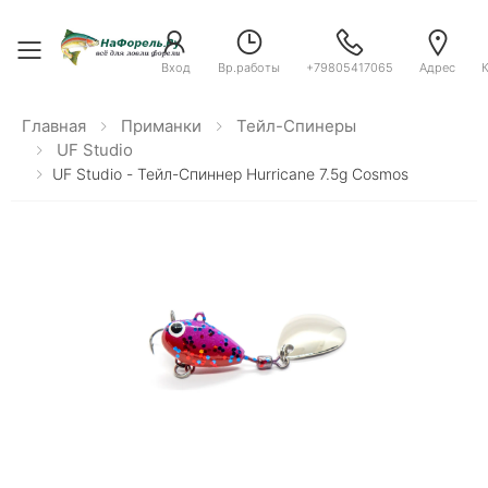
Toggle menu
Вход
Вр.работы
+79805417065
Адрес
Главная
Приманки
Тейл-Спинеры
UF Studio
UF Studio - Тейл-Спиннер Hurricane 7.5g Cosmos