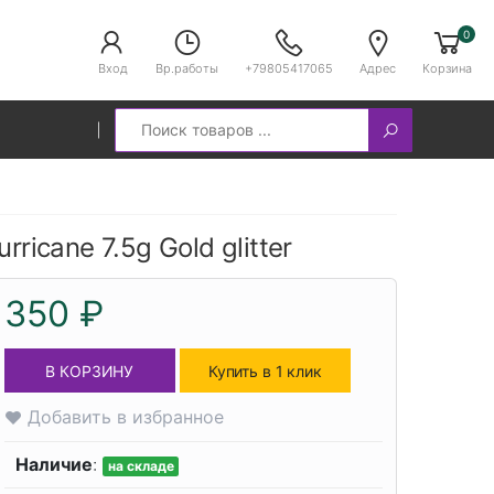
0
Вход
Вр.работы
+79805417065
Адрес
Корзина
Search
ricane 7.5g Gold glitter
350 ₽
В КОРЗИНУ
Купить в 1 клик
Добавить в избранное
Наличие
:
на складе