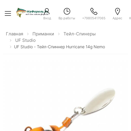
Toggle menu
Вход
Вр.работы
+79805417065
Адрес
Главная
Приманки
Тейл-Спинеры
UF Studio
UF Studio - Тейл-Спиннер Hurricane 14g Nemo