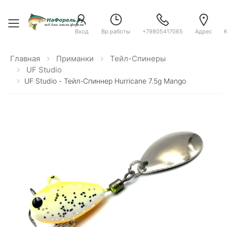
Toggle menu
Вход
Вр.работы
+79805417065
Адрес
Главная
Приманки
Тейл-Спинеры
UF Studio
UF Studio - Тейл-Спиннер Hurricane 7.5g Mango