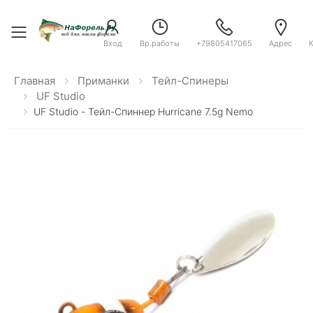
Toggle menu
Вход
Вр.работы
+79805417065
Адрес
Главная
Приманки
Тейл-Спинеры
UF Studio
UF Studio - Тейл-Спиннер Hurricane 7.5g Nemo