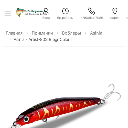
Toggle menu
Вход
Вр.работы
+79805417065
Адрес
Главная
Приманки
Воблеры
Asinia
Asinia - Artist-80S 8.5gr Color I