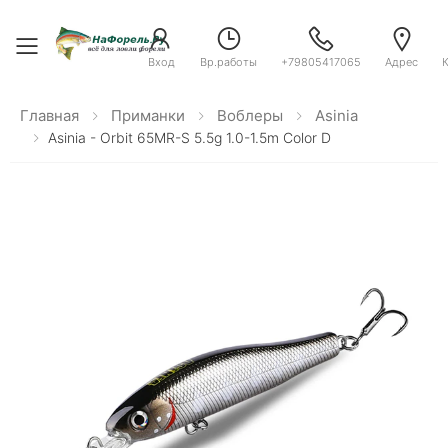
Toggle menu
Вход
Вр.работы
+79805417065
Адрес
Главная
Приманки
Воблеры
Asinia
Asinia - Orbit 65MR-S 5.5g 1.0-1.5m Color D