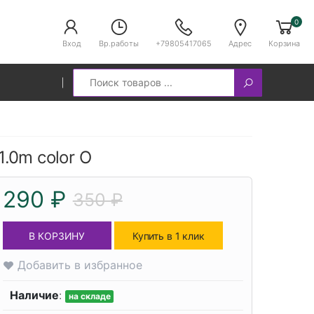
0
Вход
Вр.работы
+79805417065
Адрес
Корзина
Search
1.0m color O
290 ₽
350 ₽
В КОРЗИНУ
Купить в 1 клик
Добавить в избранное
Наличие
:
на складе