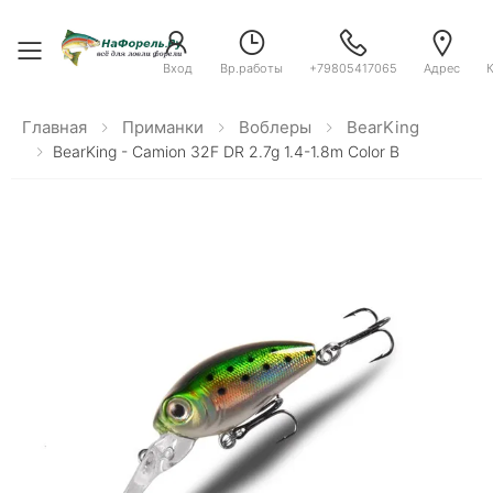
Toggle menu
Вход
Вр.работы
+79805417065
Адрес
Главная
Приманки
Воблеры
BearKing
BearKing - Camion 32F DR 2.7g 1.4-1.8m Color B