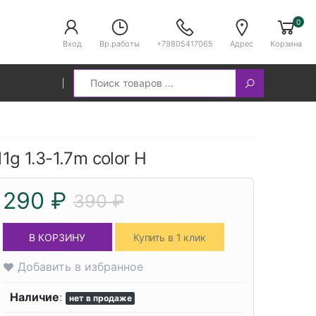
0
Вход
Вр.работы
+79805417065
Адрес
Корзина
Search
1g 1.3-1.7m color H
290 ₽
390 ₽
В КОРЗИНУ
Купить в 1 клик
Добавить в избранное
Наличие
:
нет в продаже