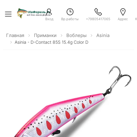
Toggle menu
Вход
Вр.работы
+79805417065
Адрес
Главная
Приманки
Воблеры
Asinia
Asinia - D-Contact 85S 15.4g Color D