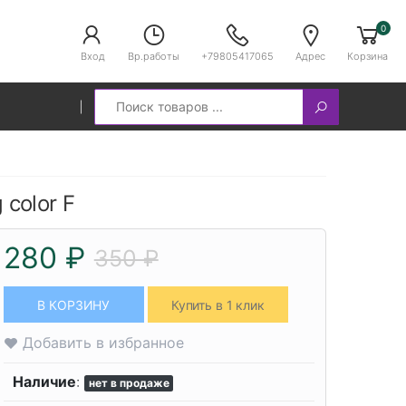
0
Вход
Вр.работы
+79805417065
Адрес
Корзина
Search
 color F
280 ₽
350 ₽
В КОРЗИНУ
Купить в 1 клик
Добавить в избранное
Наличие
:
нет в продаже