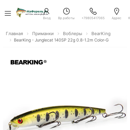
Toggle menu
Вход
Вр.работы
+79805417065
Адрес
Главная
Приманки
Воблеры
BearKing
BearKing - Junglecat 140SP 22g 0.8-1.2m Color-G