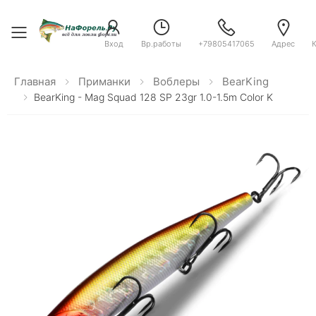
Toggle menu
Вход
Вр.работы
+79805417065
Адрес
Главная
Приманки
Воблеры
BearKing
BearKing - Mag Squad 128 SP 23gr 1.0-1.5m Color K