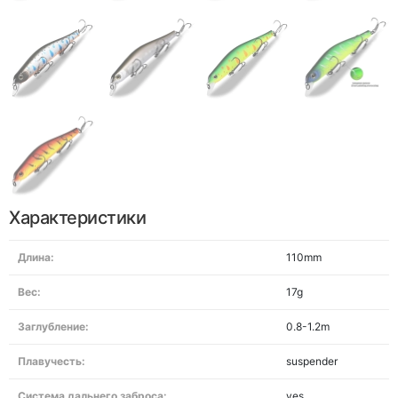
Характеристики
Длина:
110mm
Вес:
17g
Заглубление:
0.8-1.2m
Плавучесть:
suspender
Система дальнего заброса:
yes