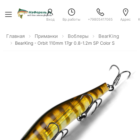
Toggle menu
Вход
Вр.работы
+79805417065
Адрес
Главная
Приманки
Воблеры
BearKing
BearKing - Orbit 110mm 17gr 0.8-1.2m SP Color S