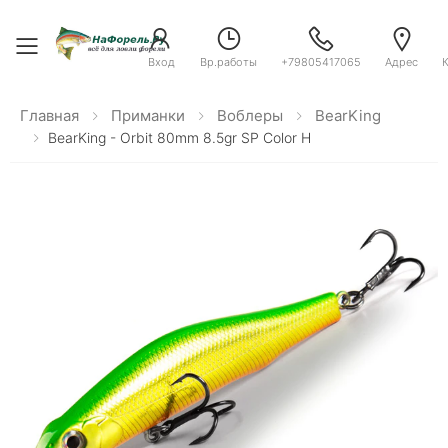
Toggle menu
Вход
Вр.работы
+79805417065
Адрес
Главная
Приманки
Воблеры
BearKing
BearKing - Orbit 80mm 8.5gr SP Color H