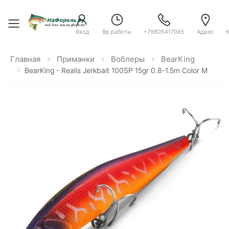
Toggle menu
Вход
Вр.работы
+79805417065
Адрес
Главная
Приманки
Воблеры
BearKing
BearKing - Realis Jerkbait 100SP 15gr 0.8-1.5m Color M