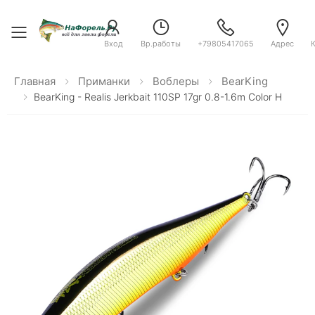
Toggle menu
Вход
Вр.работы
+79805417065
Адрес
Главная
Приманки
Воблеры
BearKing
BearKing - Realis Jerkbait 110SP 17gr 0.8-1.6m Color H