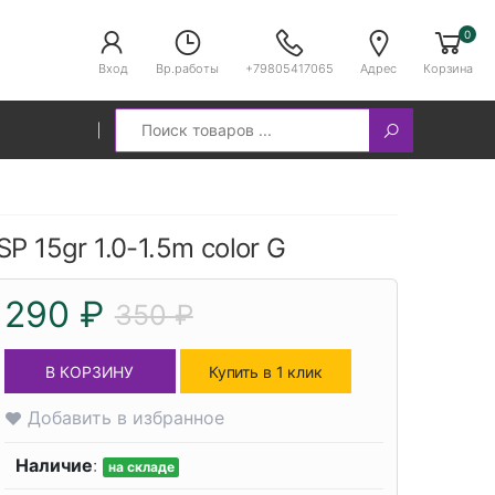
0
Вход
Вр.работы
+79805417065
Адрес
Корзина
Search
P 15gr 1.0-1.5m color G
290 ₽
350 ₽
В КОРЗИНУ
Купить в 1 клик
Добавить в избранное
Наличие
:
на складе