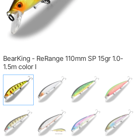
BearKing - ReRange 110mm SP 15gr 1.0-
1.5m color I