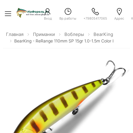
Toggle menu
Вход
Вр.работы
+79805417065
Адрес
Главная
Приманки
Воблеры
BearKing
BearKing - ReRange 110mm SP 15gr 1.0-1.5m Color I