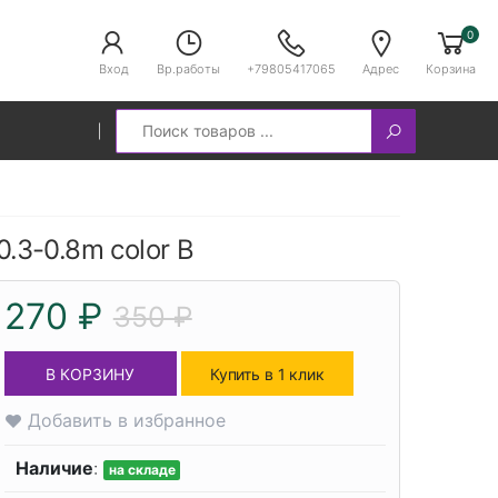
0
Вход
Вр.работы
+79805417065
Адрес
Корзина
Search
0.3-0.8m color B
270 ₽
350 ₽
В КОРЗИНУ
Купить в 1 клик
Добавить в избранное
Наличие
:
на складе