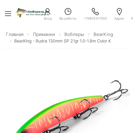
Toggle menu
Вход
Вр.работы
+79805417065
Адрес
Главная
Приманки
Воблеры
BearKing
BearKing - Rudra 130mm SP 21gr 1.0-1.8m Color K