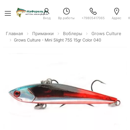
Toggle menu
Вход
Вр.работы
+79805417065
Адрес
Главная
Приманки
Воблеры
Grows Culture
Grows Culture - Mini Slight 75S 15gr Color 040