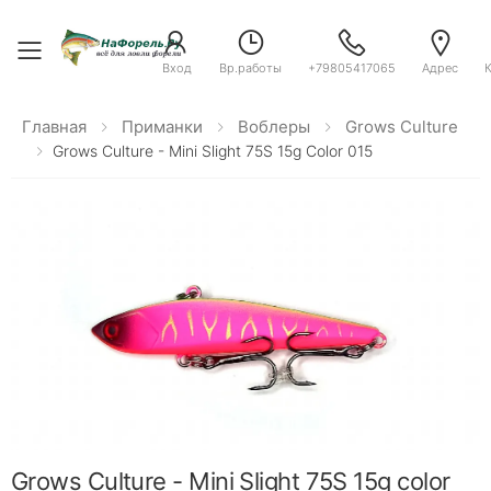
Toggle menu
Вход
Вр.работы
+79805417065
Адрес
Главная
Приманки
Воблеры
Grows Culture
Grows Culture - Mini Slight 75S 15g Color 015
Grows Culture - Mini Slight 75S 15g color