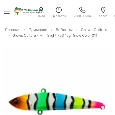
Toggle menu
Вход
Вр.работы
+79805417065
Адрес
Главная
Приманки
Воблеры
Grows Culture
Grows Culture - Mini Slight 75S 15gr Glow Color 011