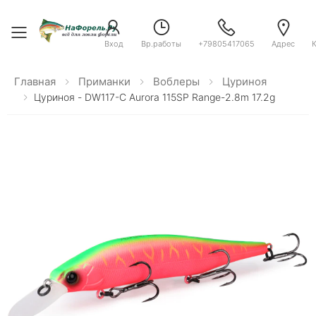
Toggle menu
Вход
Вр.работы
+79805417065
Адрес
Главная
Приманки
Воблеры
Цуриноя
Цуриноя - DW117-C Aurora 115SP Range-2.8m 17.2g