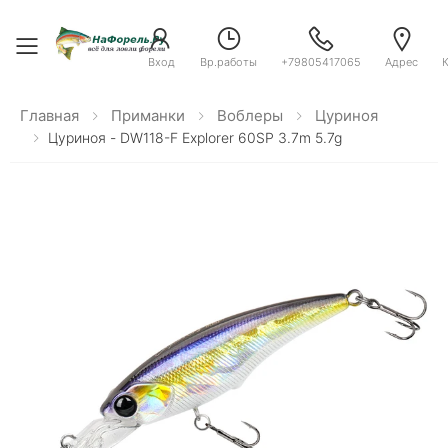
Toggle menu
Вход
Вр.работы
+79805417065
Адрес
Главная
Приманки
Воблеры
Цуриноя
Цуриноя - DW118-F Explorer 60SP 3.7m 5.7g