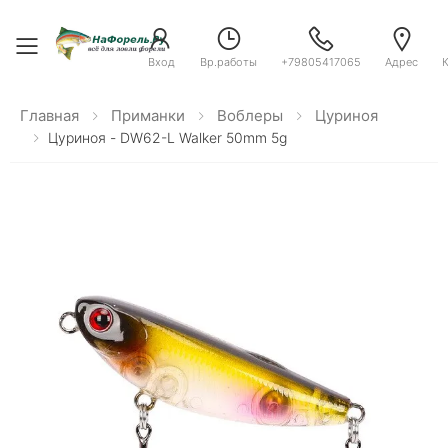
Toggle menu
Вход
Вр.работы
+79805417065
Адрес
Главная
Приманки
Воблеры
Цуриноя
Цуриноя - DW62-L Walker 50mm 5g