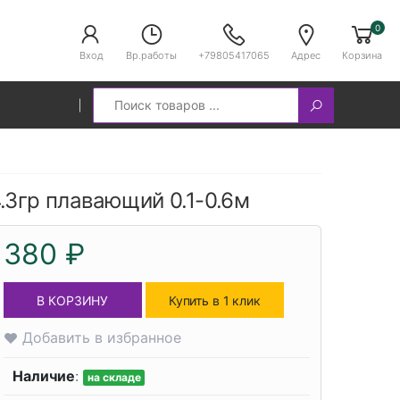
0
Вход
Вр.работы
+79805417065
Адрес
Корзина
Search
.3гр плавающий 0.1-0.6м
380 ₽
В КОРЗИНУ
Купить в 1 клик
Добавить в избранное
Наличие
:
на складе