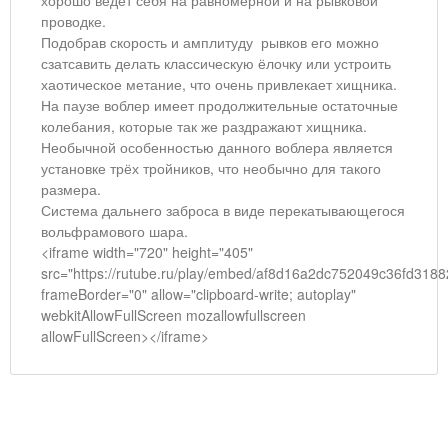
проводке.
Подобрав скорость и амплитуду рывков его можно
сзатсавить делать классическую ёлочку или устроить
хаотическое метание, что очень привлекает хищника.
На паузе воблер имеет продолжительные остаточные
колебания, которые так же раздражают хищника.
Необычной особенностью данного воблера является
установке трёх тройников, что необычно для такого
размера.
Система дальнего заброса в виде перекатывающегося
вольфрамового шара.
<iframe width="720" height="405"
src="https://rutube.ru/play/embed/af8d16a2dc752049c36fd3188
frameBorder="0" allow="clipboard-write; autoplay"
webkitAllowFullScreen mozallowfullscreen
allowFullScreen></iframe>