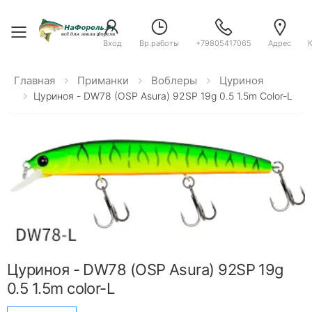
Toggle menu
Вход
Вр.работы
+79805417065
Адрес
Главная
Приманки
Воблеры
Цуриноя
Цуриноя - DW78 (OSP Asura) 92SP 19g 0.5 1.5m Color-L
Цуриноя - DW78 (OSP Asura) 92SP 19g
0.5 1.5m color-L