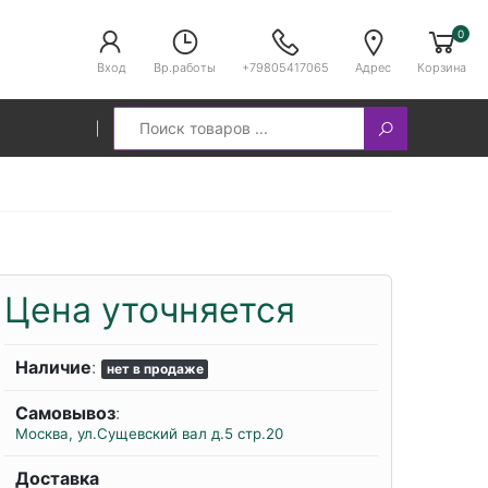
0
Вход
Вр.работы
+79805417065
Адрес
Корзина
Search
Цена уточняется
Наличие
:
нет в продаже
Самовывоз
:
Москва, ул.Сущевский вал д.5 стр.20
Доставка