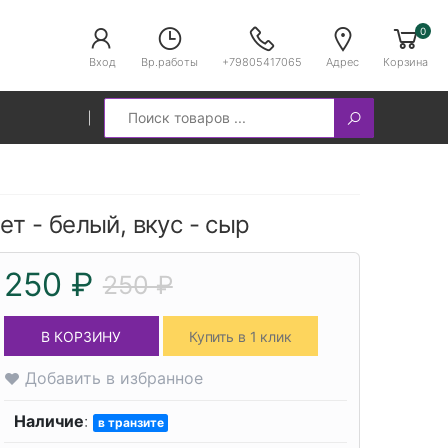
0
Вход
Вр.работы
+79805417065
Адрес
Корзина
Search
ет - белый, вкус - сыр
250 ₽
250 ₽
В КОРЗИНУ
Купить в 1 клик
Добавить в избранное
Наличие
:
в транзите