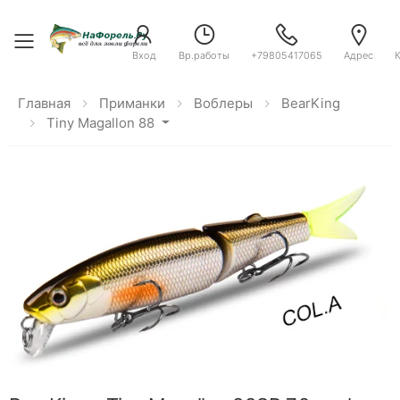
Toggle menu
Вход
Вр.работы
+79805417065
Адрес
Главная
Приманки
Воблеры
BearKing
Tiny Magallon 88