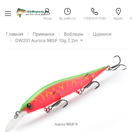
Toggle menu
Вход
Вр.работы
+79805417065
Адрес
Главная
Приманки
Воблеры
Цуриноя
DW201 Aurora 98SP 10g 2.2m