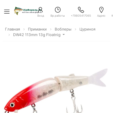
Toggle menu
Вход
Вр.работы
+79805417065
Адрес
Главная
Приманки
Воблеры
Цуриноя
DW42 113mm 13g Floatnig